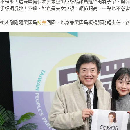
不是啦！這是準備代表民眾黨出征板橋議員選舉的林子宇，與幹
手板調侃她！不過，她真是美女無誤，顏值超高，一點也不必害
她才剛剛隨黃國昌
訪美
回國，也身兼黃國昌板橋服務處主任，各