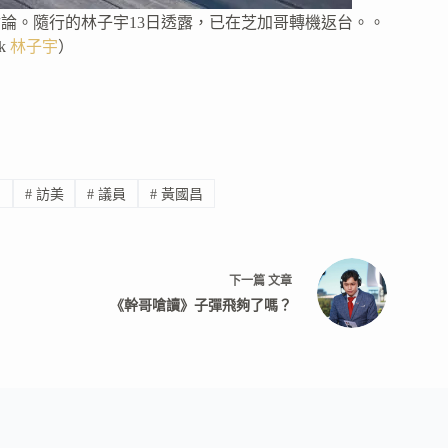
討論。隨行的林子宇13日透露，已在芝加哥轉機返台。。
k
林子宇
）
國
#
訪美
#
議員
#
黃國昌
下一篇
文章
《幹哥嗆讀》子彈飛夠了嗎？