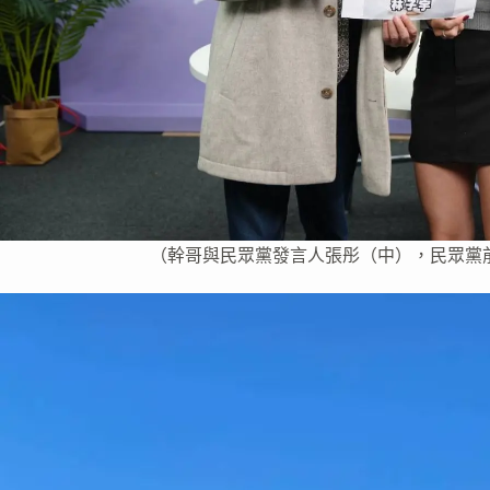
（幹哥與民眾黨發言人張彤（中），民眾黨