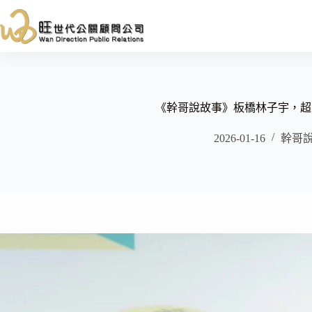
跳
至
主
要
內
容
《幹哥說故事》板橋林子宇，超
2026-01-16
幹哥