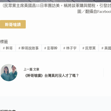
（民眾黨主席黃國昌11日率團訪美，稱將談軍購與關稅，引發
圖／翻攝自Faceboo
幹哥嗆讀
標籤
#
幹哥
#
幹哥說故事
#
彭華幹
#
林子宇
#
民眾黨
#
美
上一篇
文章
《幹哥嗆讀》台灣真的沒人才了嗎？