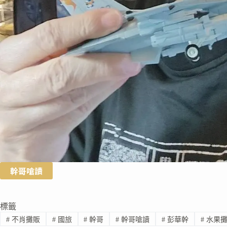
幹哥嗆讀
標籤
#
不肖攤販
#
國旅
#
幹哥
#
幹哥嗆讀
#
彭華幹
#
水果