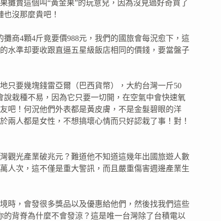
果攤賣這個叫“黃金果”的玩意兒，因為沒見過好奇買了
榴槤也沒那麼貴吧！
的攤商4顆4斤竟要價988元，我們的國旅會每況愈下，這
的水準却要收跟直逼五星級飯店相同的價錢，要當盤子
地只要幾塊錢雷亞爾（巴西貨幣），大約台灣一斤50
你會說栽種不易，因為它只要一切開，在空氣中會快速氧
友吧！何況他們外表都是黃皮膚，不是金髮碧眼的洋
於兩人都是女性，不想搞壞心情而只好認栽了事！對！
台灣觀光產業破兆元？難道他不知道這幾年出國旅遊人數
萬人次，這不僅是重大警訊，而且嚴重傷害週邊產業生
境時，會發很多獎品以及優惠給他們，然後找我們這些
德你的背脊為什麼不會發涼？這是唯一台灣除了台積電以