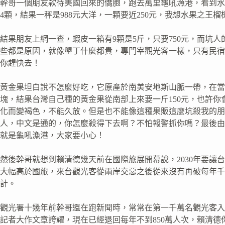
幹哥一個朋友款待美國回來的僑胞，跑去萬里龜吼漁港，看到水
4顆，結果一秤是988元大洋，一顆要近250元，我想水果之王
結果朋友上網一查，蝦皮一箱有9顆是5斤，只要750元，而坑人
些都是原因，就像墾丁什麼都貴，專門宰觀光客一樣，只有民宿
你趕快去！
黃金果坦白說不怎麼好吃，它原產於南美安地斯山脈一帶，在當
塊，結果台灣自己種的黃金果從南部上來要一斤150元，也許
化而變褐色，不能久放。但是也不能像這種果販這麼坑殺我的朋
人，中文是通的，你怎麼殺得下去啊？不怕報警抓你嗎？最後由
就是龜吼漁港，大家要小心！
然後幹哥就想到賴清德幾天前在國際旅展開幕說，2030年要讓
大幅高於國旅，來台觀光客從兩岸交惡之後從來沒有再破每年千
計。
觀光署十幾年前幹哥還在跑新聞時，常常在第一千萬名觀光客入
記者大作文章誇耀，現在已經退回每年不到850萬人次，賴清