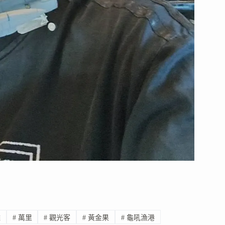
攤
#
萬里
#
觀光客
#
黃金果
#
龜吼漁港