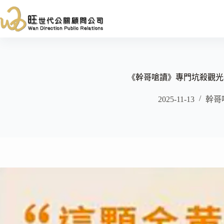
跳
至
主
要
內
容
《幹哥嗆讀》專門坑殺觀光
2025-11-13
幹哥