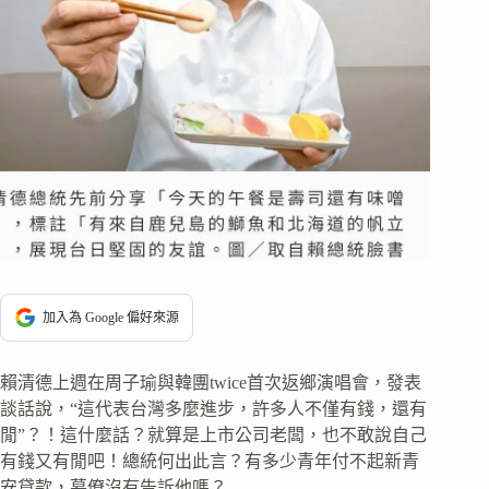
加入為 Google 偏好來源
賴清德上週在周子瑜與韓團twice首次返鄉演唱會，發表
談話說，“這代表台灣多麼進步，許多人不僅有錢，還有
閒”？！這什麼話？就算是上市公司老闆，也不敢說自己
有錢又有閒吧！總統何出此言？有多少青年付不起新青
安貸款，幕僚沒有告訴他嗎？