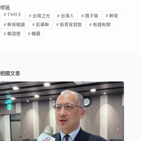
標籤
#
TWICE
#
台灣之光
#
台灣人
#
周子瑜
#
幹哥
#
幹哥嗆讀
#
彭華幹
#
新青安貸款
#
有錢有閒
#
賴清德
#
韓團
相關文章