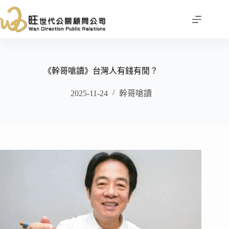
跳
至
主
要
內
容
《幹哥嗆讀》台灣人有錢有閒？
2025-11-24
幹哥嗆讀