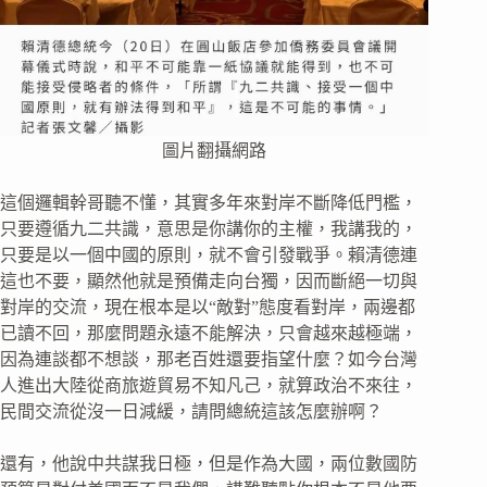
圖片翻攝網路
這個邏輯幹哥聽不懂，其實多年來對岸不斷降低門檻，
只要遵循九二共識，意思是你講你的主權，我講我的，
只要是以一個中國的原則，就不會引發戰爭。賴清德連
這也不要，顯然他就是預備走向台獨，因而斷絕一切與
對岸的交流，現在根本是以“敵對”態度看對岸，兩邊都
已讀不回，那麼問題永遠不能解決，只會越來越極端，
因為連談都不想談，那老百姓還要指望什麼？如今台灣
人進出大陸從商旅遊貿易不知凡己，就算政治不來往，
民間交流從沒一日減緩，請問總統這該怎麼辦啊？
還有，他說中共謀我日極，但是作為大國，兩位數國防