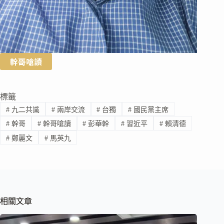
幹哥嗆讀
標籤
#
九二共識
#
兩岸交流
#
台獨
#
國民黨主席
#
幹哥
#
幹哥嗆讀
#
彭華幹
#
習近平
#
賴清德
#
鄭麗文
#
馬英九
相關文章