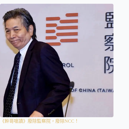
《幹哥嗆讀》廢除監察院，廢除NCC！