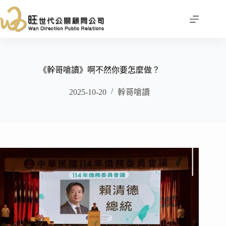
跳
至
主
要
內
容
《幹哥嗆讀》啊不然你要怎麼做？
2025-10-20
幹哥嗆讀