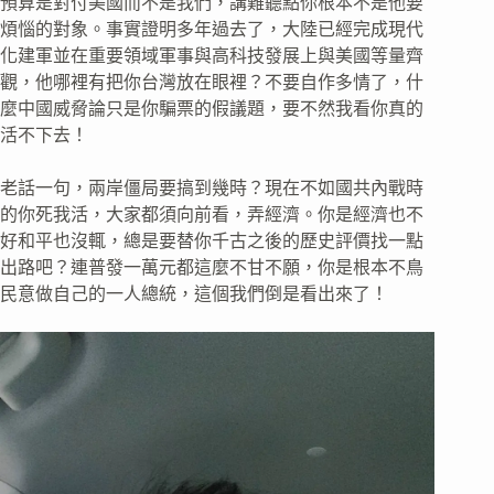
預算是對付美國而不是我們，講難聽點你根本不是他要
煩惱的對象。事實證明多年過去了，大陸已經完成現代
化建軍並在重要領域軍事與高科技發展上與美國等量齊
觀，他哪裡有把你台灣放在眼裡？不要自作多情了，什
麼中國威脅論只是你騙票的假議題，要不然我看你真的
活不下去！
老話一句，兩岸僵局要搞到幾時？現在不如國共內戰時
的你死我活，大家都須向前看，弄經濟。你是經濟也不
好和平也沒輒，總是要替你千古之後的歷史評價找一點
出路吧？連普發一萬元都這麼不甘不願，你是根本不鳥
民意做自己的一人總統，這個我們倒是看出來了！