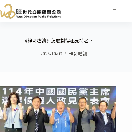
跳
至
主
要
內
容
《幹哥嗆讀》怎麼對得起支持者？
2025-10-09
幹哥嗆讀