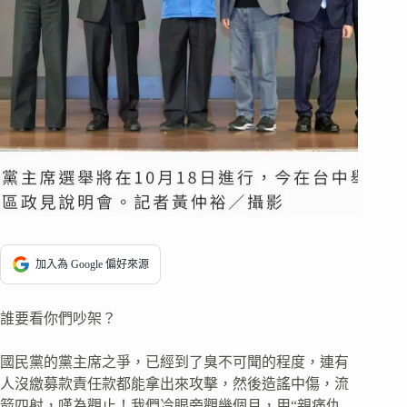
加入為 Google 偏好來源
誰要看你們吵架？
國民黨的黨主席之爭，已經到了臭不可聞的程度，連有
人沒繳募款責任款都能拿出來攻擊，然後造謠中傷，流
箭四射，嘆為觀止！我們冷眼旁觀幾個月，用“親痛仇