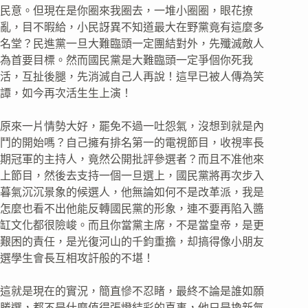
民意。但現在是你圈來我圈去，一堆小圈圈，眼花撩
亂，目不暇給，小民訝異不知道最大在野黨竟有這麼多
名堂？民進黨一旦大難臨頭一定團結對外，先殲滅敵人
為首要目標。然而國民黨是大難臨頭一定爭個你死我
活，互扯後腿，先消滅自己人再說！這早已被人傳為笑
譚，如今再次活生生上演！
原來一片情勢大好，罷免不過一吐怨氣，沒想到就是內
鬥的開始嗎？自己擁有排名第一的電視節目，收視率長
期冠軍的主持人，竟然公開批評參選者？而且不准他來
上節目，然後去支持一個一旦選上，國民黨將再次步入
暮氣沉沉景象的候選人，他無論如何不是改革派，我是
怎麼也看不出他能反轉國民黨的形象，連不要再陷入醬
缸文化都很險峻。而且你當黨主席，不是當皇帝，是更
艱困的責任，是光復河山的千鈞重擔，却搞得像小朋友
選學生會長互相攻訐般的不堪！
這就是現在的實況，簡直慘不忍睹，最終不論是誰如願
勝選，都不是什麼值得張燈結彩的喜事，他只是換新氣