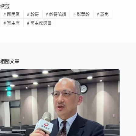
標籤
#
國民黨
#
幹哥
#
幹哥嗆讀
#
彭華幹
#
罷免
#
黨主席
#
黨主席選舉
相關文章