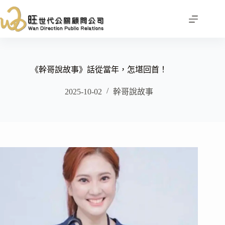
跳
至
主
要
內
容
《幹哥說故事》話從當年，怎堪回首！
2025-10-02
幹哥說故事