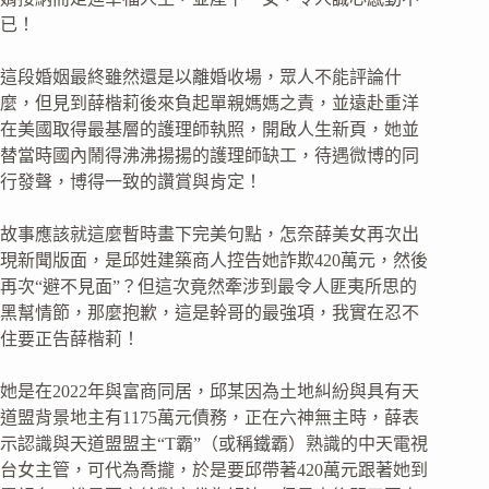
已！
這段婚姻最終雖然還是以離婚收場，眾人不能評論什
麼，但見到薛楷莉後來負起單親媽媽之責，並遠赴重洋
在美國取得最基層的護理師執照，開啟人生新頁，她並
替當時國內鬧得沸沸揚揚的護理師缺工，待遇微博的同
行發聲，博得一致的讚賞與肯定！
故事應該就這麼暫時畫下完美句點，怎奈薛美女再次出
現新聞版面，是邱姓建築商人控告她詐欺420萬元，然後
再次“避不見面”？但這次竟然牽涉到最令人匪夷所思的
黑幫情節，那麼抱歉，這是幹哥的最強項，我實在忍不
住要正告薛楷莉！
她是在2022年與富商同居，邱某因為土地糾紛與具有天
道盟背景地主有1175萬元債務，正在六神無主時，薛表
示認識與天道盟盟主“T霸”（或稱鐵霸）熟識的中天電視
台女主管，可代為喬攏，於是要邱帶著420萬元跟著她到