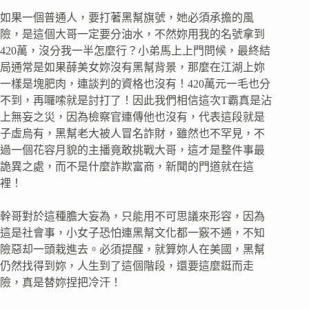
如果一個普通人，要打著黑幫旗號，她必須承擔的風
險，是這個大哥一定要分油水，不然妳用我的名號拿到
420萬，沒分我一半怎麼行？小弟馬上上門問候，最終結
局通常是如果薛美女妳沒有黑幫背景，那麼在江湖上妳
一樣是塊肥肉，連談判的資格也沒有！420萬元一毛也分
不到，再囉嗦就是討打了！因此我們相信這次T霸真是沾
上無妄之災，因為檢察官連傳他也沒有，代表這段就是
子虛烏有，黑幫老大被人冒名詐財，雖然也不罕見，不
過一個花容月貌的主播竟敢挑戰大哥，這才是整件事最
詭異之處，而不是什麼詐欺富商，新聞的門道就在這
裡！
幹哥對於這種膽大妄為，只能用不可思議來形容，因為
這是社會事，小女子恐怕連黑幫文化都一竅不通，不知
險惡却一頭栽進去。必須提醒，就算妳人在美國，黑幫
仍然找得到妳，人生到了這個階段，還要這麼鋌而走
險，真是替妳捏把冷汗！