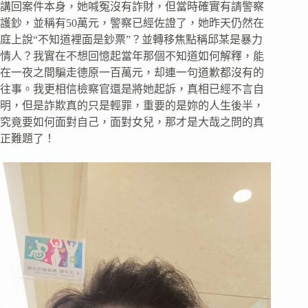
講回案件本身，她喊冤沒有詐財，但當時確實有請警察
護鈔，並稱有50萬元，警察已經佐證了，她昨天仍然在
庭上說“不知道裡面是鈔票”？並轉移焦點稱邱某是暴力
情人？我實在不想回憶起當年那個不知道如何解釋，能
在一夜之間騙走德原一百萬元，却連一句道歉都沒有的
往事。我更相信檢察官還是將她起訴，真相已經不言自
明，但是詐欺真的只是輕罪，重要的是妳的人生後半，
究竟要如何面對自己，面對女兒，那才是大哉之問的真
正難題了！