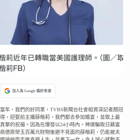
加入為 Google 偏好來源
當年，我們的好同業，TVBS新聞台社會組資深記者顏冠
得，迎娶前主播薛楷莉，我們都去參加婚宴，並致上最
真摯的祝福。因為在爆發以24小時內，神速騙取日籍富
商德原榮玉百萬元財物後避不見面的薛楷莉，仍能被夫
婿接納而走進幸福人生，並產下一女，令人誠心感動不