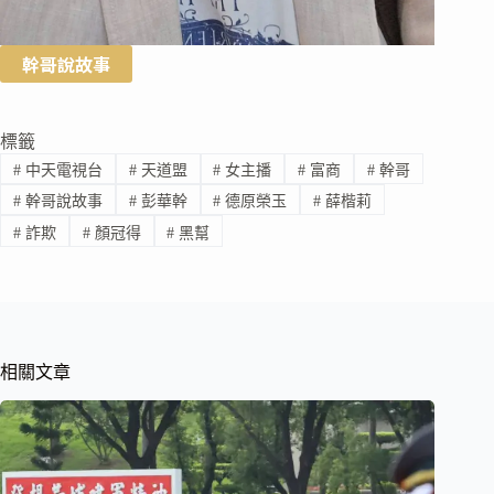
幹哥說故事
標籤
#
中天電視台
#
天道盟
#
女主播
#
富商
#
幹哥
#
幹哥說故事
#
彭華幹
#
德原榮玉
#
薛楷莉
#
詐欺
#
顏冠得
#
黑幫
相關文章