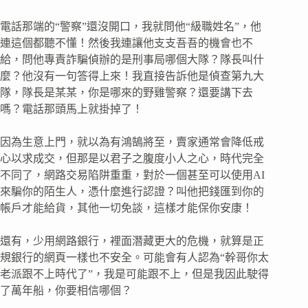
電話那端的“警察”還沒開口，我就問他“級職姓名”，他
連這個都聽不懂！然後我連讓他支支吾吾的機會也不
給，問他專責詐騙偵辦的是刑事局哪個大隊？隊長叫什
麼？他沒有一句答得上來！我直接告訴他是偵查第九大
隊，隊長是某某，你是哪來的野雞警察？還要講下去
嗎？電話那頭馬上就掛掉了！
因為生意上門，就以為有鴻鵠將至，賣家通常會降低戒
心以求成交，但那是以君子之腹度小人之心，時代完全
不同了，網路交易陷阱重重，對於一個甚至可以使用AI
來騙你的陌生人，憑什麼進行認證？叫他把錢匯到你的
帳戶才能給貨，其他一切免談，這樣才能保你安康！
還有，少用網路銀行，裡面潛藏更大的危機，就算是正
規銀行的網頁一樣也不安全。可能會有人認為“幹哥你太
老派跟不上時代了”，我是可能跟不上，但是我因此駛得
了萬年船，你要相信哪個？