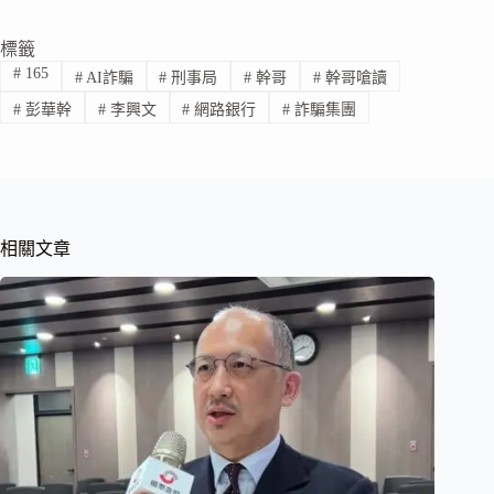
標籤
#
165
#
AI詐騙
#
刑事局
#
幹哥
#
幹哥嗆讀
#
彭華幹
#
李興文
#
網路銀行
#
詐騙集團
相關文章