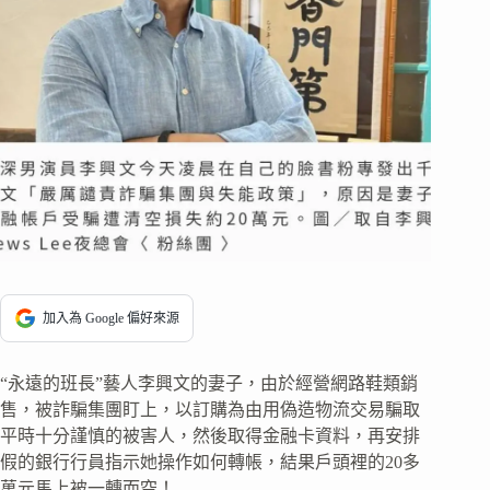
加入為 Google 偏好來源
“永遠的班長”藝人李興文的妻子，由於經營網路鞋類銷
售，被詐騙集團盯上，以訂購為由用偽造物流交易騙取
平時十分謹慎的被害人，然後取得金融卡資料，再安排
假的銀行行員指示她操作如何轉帳，結果戶頭裡的20多
萬元馬上被一轉而空！