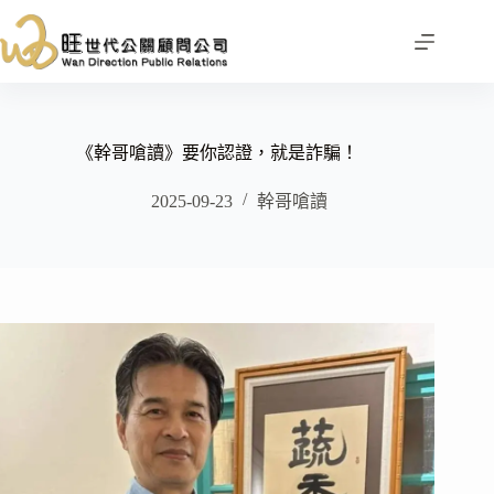
跳
至
主
要
內
容
《幹哥嗆讀》要你認證，就是詐騙！
2025-09-23
幹哥嗆讀