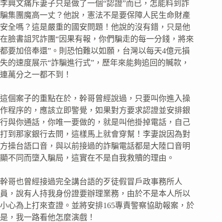
李興文痛斥妻子只是做了一個“認證”而已，怎能料到詐
騙集團魔高一丈？他說，憲法不是要保障人民生命財產
安全嗎？這是嚴重的國安問題！他說的沒有錯，只是他
在臉書詛咒詐團“因果有報，你們騙走的每一分錢，將來
都要加倍奉還”。則恐怕難以如願，台灣以每天4億元損
失的速度展示“詐騙進行式”，歷年來能夠追回的贓款，
連萬分之一都不到！
這個案子的重點在於，幹哥曾經說過，只要叫你進入操
作程序的，應該立即警覺，如果對方要求認證並安排銀
行與你通話，你唯一要做的，就是叫他掛掉電話，自己
打到那家銀行去問，這樣馬上就會穿幫！李妻說因為對
方操台語口音，與以前接過的詐騙電話都是大陸口音明
顯不同而墮入騙局，這實在不是自我救贖的理由。
幹哥也曾經接過完全講台語的歹徒假冒戶政事務所人
員，說有人持我身份證要辦理業務，由於不是本人所以
小心為上打來查證。並將安排165專責警察協助報案，於
是，我一路看他怎麼演戲！