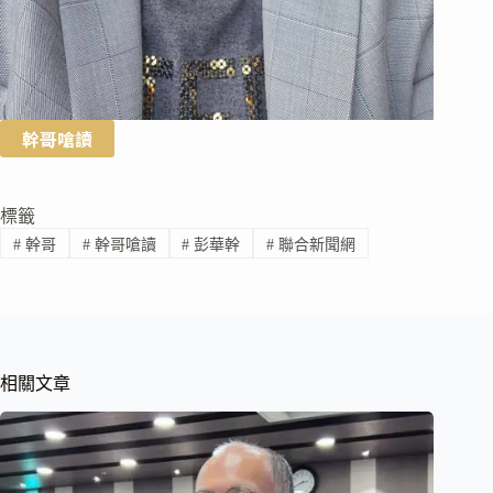
幹哥嗆讀
標籤
#
幹哥
#
幹哥嗆讀
#
彭華幹
#
聯合新聞網
相關文章