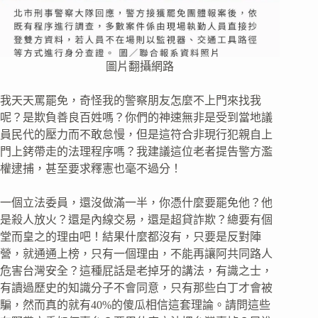
圖片翻攝網路
我天天罵罷免，奇怪我的警察朋友怎麼不上門來找我
呢？是欺負善良百姓嗎？你們的神速無非是受到當地議
員民代的壓力而不敢怠慢，但是這符合非現行犯親自上
門上銬帶走的法理程序嗎？我建議這位老者提告警方濫
權逮捕，甚至要求釋憲也毫不過分！
一個立法委員，還沒做滿一半，你憑什麼要罷免他？他
是殺人放火？還是內線交易，還是超貸詐欺？總要有個
堂而皇之的理由吧！結果什麼都沒有，只要是反對陣
營，就通通上榜，只有一個理由，不能再讓阿共同路人
危害台灣安全？這種屁話是老掉牙的講法，有識之士，
有讀過歷史的知識分子不會同意，只有那些白丁才會被
騙，然而真的就有40%的傻瓜相信這套理論。請問這些