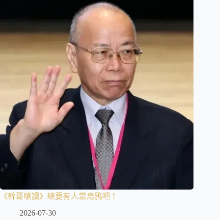
《幹哥嗆讀》總要有人當烏鴉吧！
2026-07-30