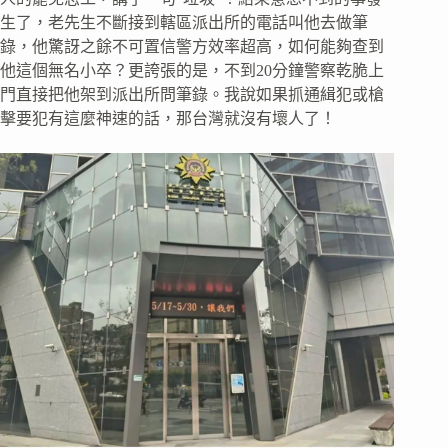
生了，老先生不斷接到轄區派出所的電話叫他去做筆
錄，他驚訝之餘不可置信警方效率超高，如何能夠查到
他這個無名小卒？更誇張的是，不到20分鐘警察乾脆上
門直接把他架到派出所問筆錄。我說如果抓通緝犯或槍
擊要犯有這麼神速的話，那台灣就沒有壞人了！