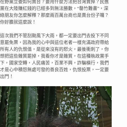
在野黨立委如何賣台？要用什麼方法把台灣賣掉？民進
黨在大陸賺紅錢的已經多到無法勝數，“罄竹難書”，深
綠朋友你怎麼解釋？那麼兩百萬台商也是賣台份子囉？
你好膽就這麼說！
這次我們不管刮颱風下大雨，都一定要出門去投下不同
意罷免票，因為我的心中與這位老者一樣充滿政府帶給
所有人的仇恨值，是從來沒有的怒火，最後衝刺了，你
想把這些雜質罷掉，我看你才是雜質，在這種執政黨手
下，國家空轉，人民痛苦，百業不興，詐騙橫行，我們
才是心中積怨無處可發的善良百姓，仇恨投票，一定要
出門！