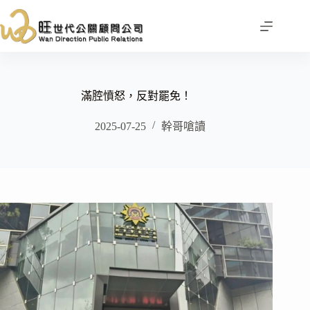
跳
至
主
要
內
容
滿腔憤怒，反對罷免！
2025-07-25
幹哥嗆讀